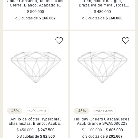
Collar Constella, Tallas mixtas,
Reloj Matrix octagon,
Cierre, Blanco, Acabado en
Brazalete de metal, Rosa
rodio
dorado, Acabado en tono oro
$ 500.000
$ 480.000
rosa
o 3 cuotas de
$ 166.667
o 3 cuotas de
$ 160.000
-45%
-45%
Anillo de cóctel Hyperbola,
Holiday Cheers Cascanueces,
Tallas mixtas, Blanco, Acabado
Azul, Grande SWA5680228
en rodio
$ 450.000
$ 247.500
$ 1.100.000
$ 605.000
o 3 cuotas de
$ 82.500
o 3 cuotas de
$ 201.667