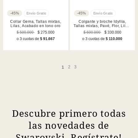
-45%
-45%
Collar Gema, Tallas mixtas,
Colgante y broche Idyllia,
Lilas, Acabado en tono oro
Tallas mixtas, Pavé, Flor, Lilas,
Acabado en tono oro
$ 500.000
$ 275.000
$ 600.000
$ 330.000
o 3 cuotas de
$ 91.667
o 3 cuotas de
$ 110.000
1
2
3
Descubre primero todas
las novedades de
Swarovski. Regístrate!