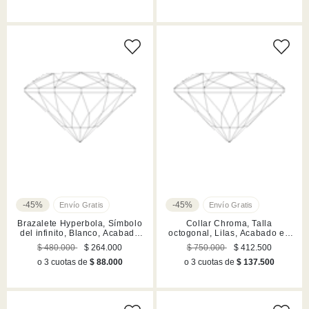
-45%
-45%
Brazalete Hyperbola, Símbolo
Collar Chroma, Talla
del infinito, Blanco, Acabado
octogonal, Lilas, Acabado en
en rodio
tono oro
$ 480.000
$ 264.000
$ 750.000
$ 412.500
o 3 cuotas de
$ 88.000
o 3 cuotas de
$ 137.500