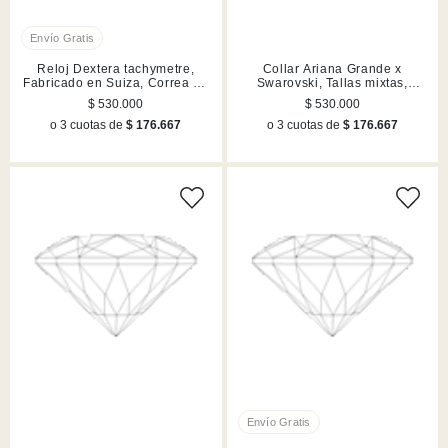
Reloj Dextera tachymetre,
Collar Ariana Grande x
Fabricado en Suiza, Correa de
Swarovski, Tallas mixtas,
piel, Plateado, Acero
Libélula, Lilas, Acabado en
$ 530.000
$ 530.000
inoxidable
rodio
o 3 cuotas de
$ 176.667
o 3 cuotas de
$ 176.667