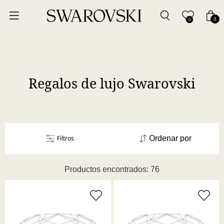
Ordenar por
0
0
Precio más bajo
Precio más alto
Regalos de lujo Swarovski
Los más vendidos
A - Z
Filtros
Ordenar por
Z - A
Productos encontrados: 76
Fecha de lanzamiento
Mejor descuento