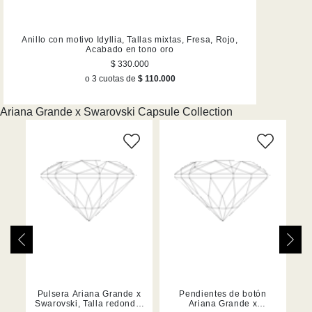
Anillo con motivo Idyllia, Tallas mixtas, Fresa, Rojo,
Charm Id
Acabado en tono oro
$ 330.000
o 3 cuotas de
$ 110.000
Ariana Grande x Swarovski Capsule Collection
ana
Pulsera Ariana Grande x
Pendientes de botón
Co
Swarovski, Talla redonda,
Ariana Grande x