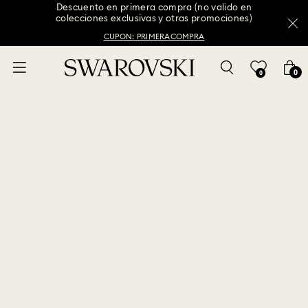
pras
Descuento en primera compra (no valido en
¡Ap
colecciones exclusivas y otras promociones)
CUPON: PRIMERACOMPRA
0
0