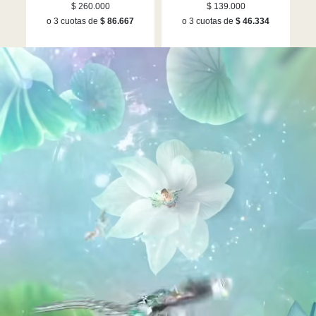
l
Flor, Blanca, Acabado en
Swarovski, Talla redonda,
$ 260.000
$ 139.000
a,
rodio
Flor, Blancos, Acabado en
F
o 3 cuotas de
$ 86.667
o 3 cuotas de
$ 46.334
rodio