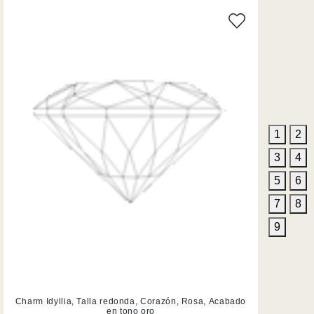
1
2
3
4
5
6
7
8
9
-20%
Charm Idyllia, Talla redonda, Corazón, Rosa, Acabado
Charm Idy
en tono oro