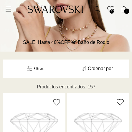
Ordenar por
0
0
Precio más bajo
Precio más alto
SALE: Hasta 40%OFF en Baño de Rodio
Los más vendidos
Filtros
Ordenar por
A - Z
Productos encontrados: 157
Z - A
Fecha de lanzamiento
Mejor descuento