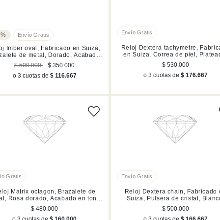
0%
Reloj Dextera tachymetre, Fabri
oj Imber oval, Fabricado en Suiza,
en Suiza, Correa de piel, Platea
zalete de metal, Dorado, Acabado
Acero inoxidable
en tono oro rosa
$ 530.000
$ 500.000
$ 350.000
o 3 cuotas de
$ 176.667
o 3 cuotas de
$ 116.667
loj Matrix octagon, Brazalete de
Reloj Dextera chain, Fabricado
al, Rosa dorado, Acabado en tono
Suiza, Pulsera de cristal, Blanc
oro rosa
Acabado en tono oro champá
$ 480.000
$ 500.000
o 3 cuotas de
$ 160.000
o 3 cuotas de
$ 166.667