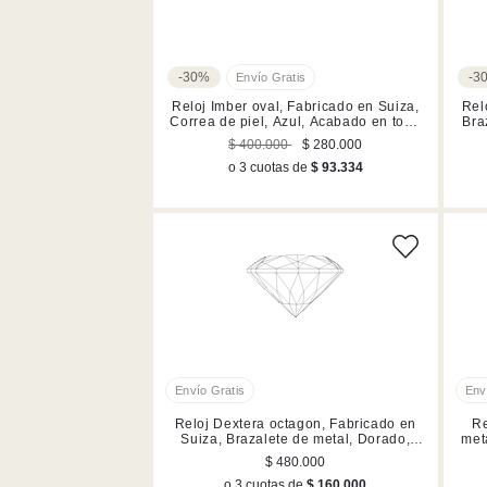
-30%
-3
Reloj Imber oval, Fabricado en Suiza,
Rel
Correa de piel, Azul, Acabado en tono
Bra
oro champán
$ 400.000
$ 280.000
o 3 cuotas de
$ 93.334
Reloj Dextera octagon, Fabricado en
Re
Suiza, Brazalete de metal, Dorado,
met
Acabado en tono oro rosa
$ 480.000
o 3 cuotas de
$ 160.000