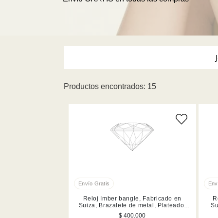
Productos encontrados: 15
Collares y Colgantes
Accesorios
Anillos
Joyería
Reloj Imber bangle, Fabricado en
R
Suiza, Brazalete de metal, Plateado,
Su
Acero inoxidable
$ 400.000