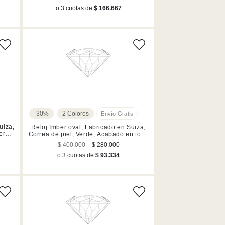
o 3 cuotas de
$ 166.667
-30%
2 Colores
uiza,
Reloj Imber oval, Fabricado en Suiza,
ero
Correa de piel, Verde, Acabado en tono
oro rosa
$ 400.000
$ 280.000
o 3 cuotas de
$ 93.334