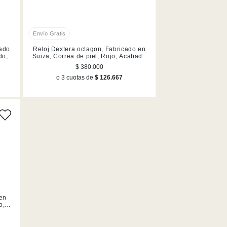
cado
Reloj Dextera octagon, Fabricado en
do,
Suiza, Correa de piel, Rojo, Acabado
en tono oro rosa
$ 380.000
o 3 cuotas de
$ 126.667
 en
o,
n