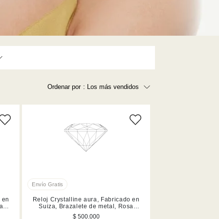
Ordenar por
: Los más vendidos
Precio más bajo
Precio más alto
Los más vendidos
A - Z
Z - A
Fecha de lanzamiento
Mejor descuento
o en
Reloj Crystalline aura, Fabricado en
sa
Suiza, Brazalete de metal, Rosa
dorado, Acabado en tono oro rosa
$ 500.000