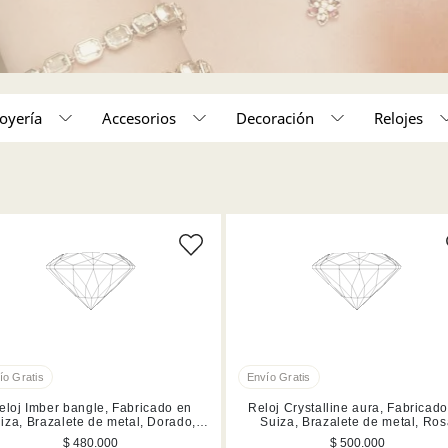
Joyería
Accesorios
Decoración
Relojes
Decoración
Pulseras
Relojes
Aros
eloj Imber bangle, Fabricado en
Reloj Crystalline aura, Fabricad
iza, Brazalete de metal, Dorado,
Suiza, Brazalete de metal, Ro
Acabado en tono oro champán
dorado, Mezcla de acabados
$ 480.000
$ 500.000