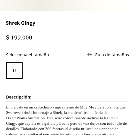
Shrek Gingy
$ 199.000
Selecciona el tamaño
Guía de tamaños
Descripción:
Embárcate en un caprichoso viaje al reino de Muy Muy Lejano ahora que
Swarovski rinde homenaje a Shrek, la emblemática película de
DreamWorks Animation. Esta serie coleccionable incluye la figura de
Gingy, que capta a esta galleta peleona pero de voz dulce con todo lujo de
detalles. Elaborado con 209 facetas, el diseño utiliza una variedad de
colores para resaltar al personaje favorito de los fans y a su piruleta,