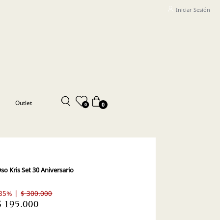
Iniciar Sesión
Outlet
0
0
so Kris Set 30 Aniversario
35% |
$ 300.000
$ 195.000