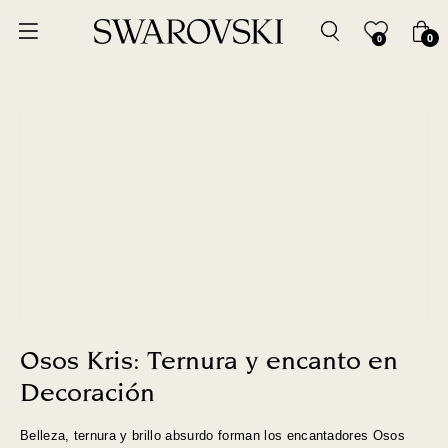
Ordenar por
0
0
Precio más bajo
Precio más alto
Los más vendidos
A - Z
Z - A
Fecha de lanzamiento
Osos Kris: Ternura y encanto en
Decoración
Mejor descuento
Belleza, ternura y brillo absurdo forman los encantadores Osos