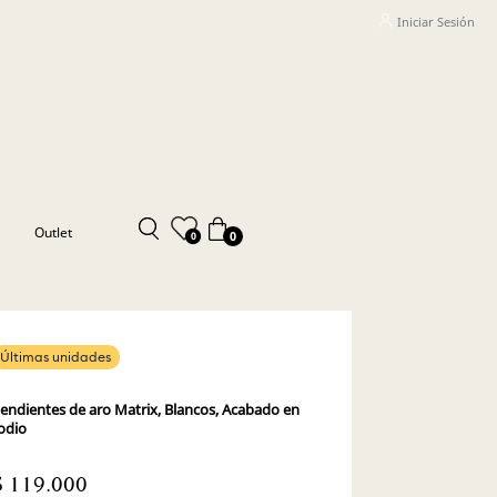
Iniciar Sesión
Outlet
0
0
Últimas unidades
endientes de aro Matrix, Blancos, Acabado en
odio
$ 119.000