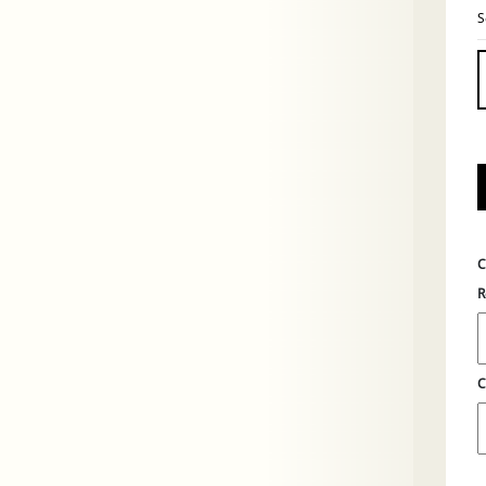
S
C
R