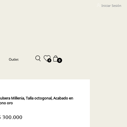
Iniciar Sesión
Outlet
0
0
ulsera Millenia, Talla octogonal, Acabado en
ono oro
$ 300.000