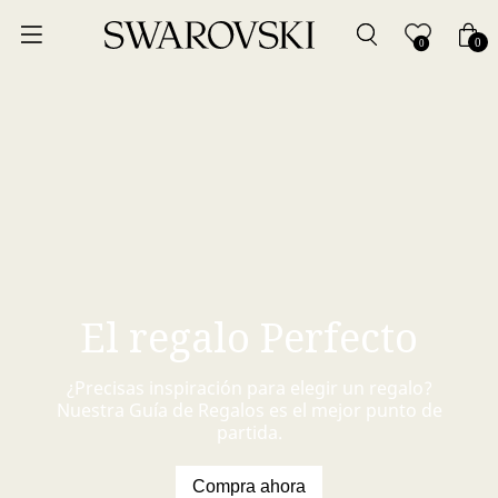
0
0
El regalo Perfecto
¿Precisas inspiración para elegir un regalo?
Nuestra Guía de Regalos es el mejor punto de
partida.
Compra ahora