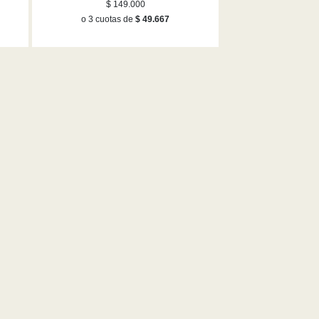
$ 149.000
o 3 cuotas de
$ 49.667