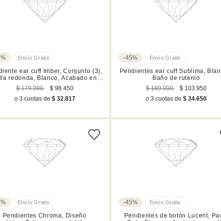
5%
-45%
iente ear cuff Imber, Conjunto (3),
Pendientes ear cuff Sublima, Blan
lla redonda, Blanco, Acabado en
Baño de rutenio
tono oro
$ 179.000
$ 98.450
$ 189.000
$ 103.950
o 3 cuotas de
$ 32.817
o 3 cuotas de
$ 34.650
5%
-45%
Pendientes Chroma, Diseño
Pendientes de botón Lucent, Pa