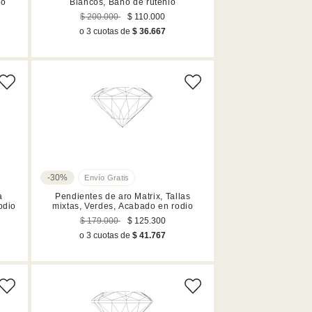
io
Blancos, Baño de rutenio
$ 200.000
$ 110.000
o 3 cuotas de
$ 36.667
-30%
a
Pendientes de aro Matrix, Tallas
odio
mixtas, Verdes, Acabado en rodio
$ 179.000
$ 125.300
o 3 cuotas de
$ 41.767