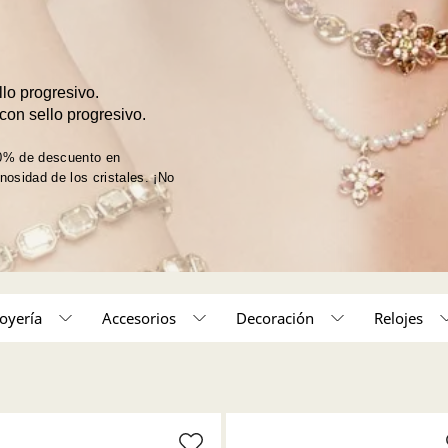
lo progresivo.
con sello progresivo.
40% de descuento en
nosidad de los cristales. ¡No
Joyería
Accesorios
Decoración
Relojes
Decoración
Pulseras
Relojes
Aros