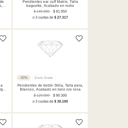
 de
Pendientes ear cuff Matrix, Talla
s,
baguette, Acabado en rodio
$ 149.000
$ 81.950
o 3 cuotas de
$ 27.317
-30%
la
Pendientes de botón Stilla, Talla pera,
rgos,
Blancos, Acabado en tono oro rosa
$ 129.000
$ 90.300
o 3 cuotas de
$ 30.100