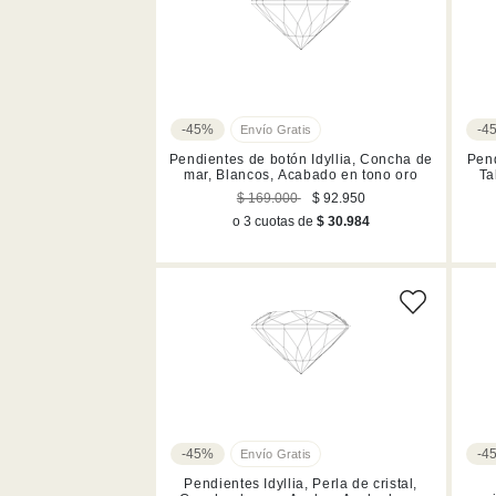
-45%
-4
Pendientes de botón Idyllia, Concha de
Pend
mar, Blancos, Acabado en tono oro
Ta
$ 169.000
$ 92.950
o 3 cuotas de
$ 30.984
-45%
-4
Pendientes Idyllia, Perla de cristal,