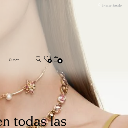
Iniciar Sesión
Outlet
0
0
n todas las