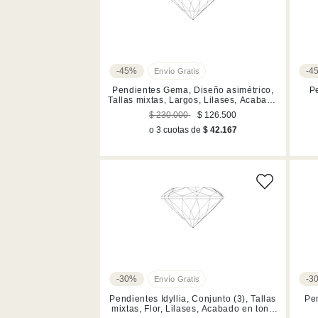
-45%
-4
Pendientes Gema, Diseño asimétrico,
Pe
Tallas mixtas, Largos, Lilases, Acabado
en tono oro
$ 230.000
$ 126.500
o 3 cuotas de
$ 42.167
-30%
-3
Pendientes Idyllia, Conjunto (3), Tallas
Pen
mixtas, Flor, Lilases, Acabado en tono