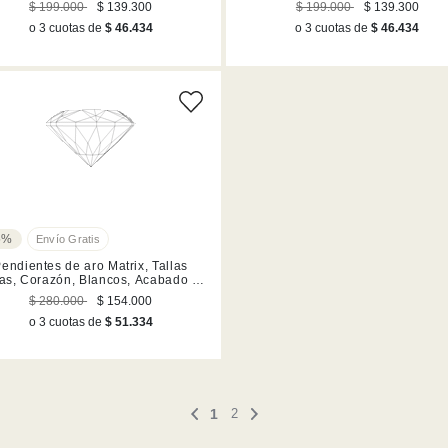
$ 199.000
$ 139.300
$ 199.000
$ 139.300
o 3 cuotas de
$ 46.434
o 3 cuotas de
$ 46.434
5%
endientes de aro Matrix, Tallas
as, Corazón, Blancos, Acabado en
rodio
$ 280.000
$ 154.000
o 3 cuotas de
$ 51.334
1
2