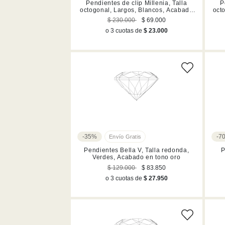
Pendientes de clip Millenia, Talla
P
octogonal, Largos, Blancos, Acabado
oct
en rodio
$ 230.000
$ 69.000
o 3 cuotas de
$ 23.000
-35%
-7
Pendientes Bella V, Talla redonda,
P
Verdes, Acabado en tono oro
$ 129.000
$ 83.850
o 3 cuotas de
$ 27.950