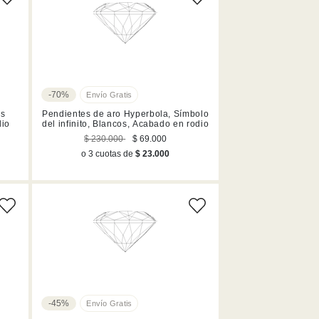
Precio más alto
Los más vendidos
A - Z
Z - A
Fecha de lanzamiento
-70%
Mejor descuento
as
Pendientes de aro Hyperbola, Símbolo
dio
del infinito, Blancos, Acabado en rodio
$ 230.000
$ 69.000
o 3 cuotas de
$ 23.000
-45%