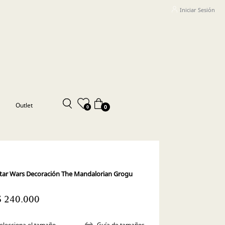
Iniciar Sesión
Outlet
0
0
tar Wars Decoración The Mandalorian Grogu
$ 240.000
elecciona el tamaño
Guía de tamaños