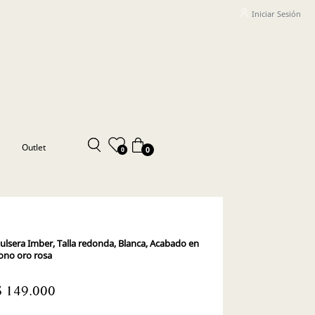
Iniciar Sesión
Outlet
0
0
ulsera Imber, Talla redonda, Blanca, Acabado en
ono oro rosa
$ 149.000