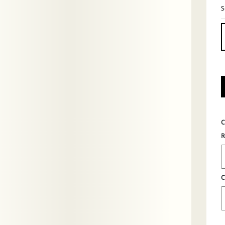
S
C
R