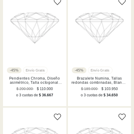
-45%
-45%
Pendientes Chroma, Diseño
Brazalete Numina, Tallas
asimétrico, Talla octogonal,
redondas combinadas, Blanco,
Lilases, Acabado en tono oro
Acabado en tono oro
$ 200.000
$ 110.000
$ 189.000
$ 103.950
o 3 cuotas de
$ 36.667
o 3 cuotas de
$ 34.650