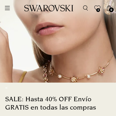
Ordenar por
0
0
Precio más bajo
Precio más alto
Los más vendidos
A - Z
Z - A
<
Fecha de lanzamiento
SALE: Hasta 40% OFF Envío
Mejor descuento
GRATIS en todas las compras