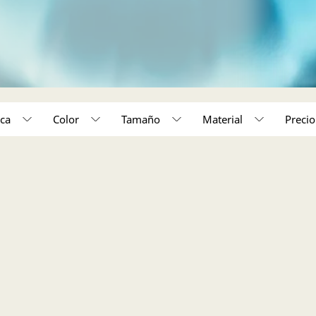
ca
Color
Tamaño
Material
50,000 - 150,000 (1)
o unico (1)
Acabado en rodio (1)