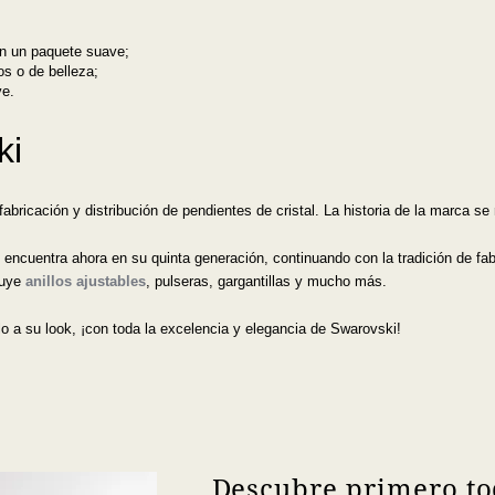
 en un paquete suave;
os o de belleza;
ve.
ki
abricación y distribución de pendientes de cristal. La historia de la marca se
cuentra ahora en su quinta generación, continuando con la tradición de fabri
luye
anillos ajustables
, pulseras, gargantillas y mucho más.
o a su look, ¡con toda la excelencia y elegancia de Swarovski!
Descubre primero to