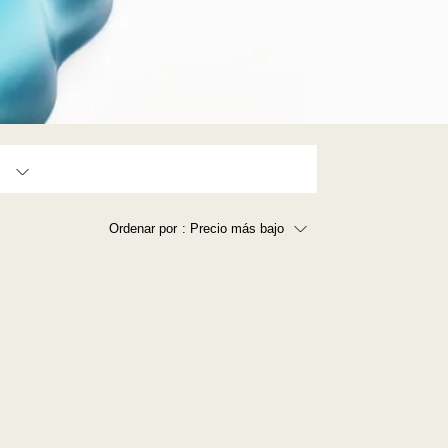
Ordenar por
: Precio más bajo
Precio más bajo
Precio más alto
Los más vendidos
A - Z
Z - A
Fecha de lanzamiento