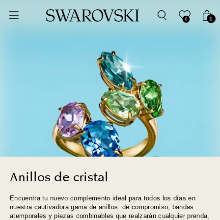
Ordenar por
0
0
Precio más bajo
Precio más alto
Los más vendidos
A - Z
Z - A
Fecha de lanzamiento
Anillos de cristal
Encuentra tu nuevo complemento ideal para todos los días en
Mejor descuento
nuestra cautivadora gama de anillos: de compromiso, bandas
atemporales y piezas combinables que realzarán cualquier prenda,