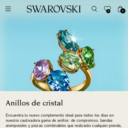
Ordenar por
0
0
Precio más bajo
Precio más alto
Los más vendidos
A - Z
Z - A
Fecha de lanzamiento
Anillos de cristal
Encuentra tu nuevo complemento ideal para todos los días en
Mejor descuento
nuestra cautivadora gama de anillos: de compromiso, bandas
atemporales y piezas combinables que realzarán cualquier prenda,