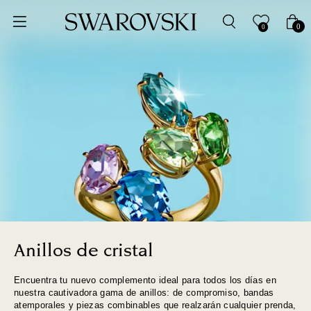
Ordenar por
0
0
Precio más bajo
Precio más alto
Los más vendidos
A - Z
Z - A
Fecha de lanzamiento
Anillos de cristal
Encuentra tu nuevo complemento ideal para todos los días en
Mejor descuento
nuestra cautivadora gama de anillos: de compromiso, bandas
atemporales y piezas combinables que realzarán cualquier prenda,