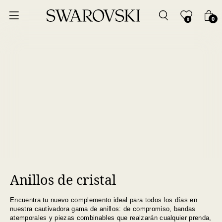
Ordenar por
0
0
Precio más bajo
Precio más alto
Los más vendidos
A - Z
Z - A
Anillos de cristal
Fecha de lanzamiento
Encuentra tu nuevo complemento ideal para todos los días en
Mejor descuento
nuestra cautivadora gama de anillos: de compromiso, bandas
atemporales y piezas combinables que realzarán cualquier prenda,