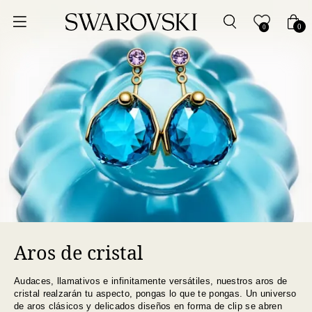
Ordenar por
0
0
Precio más bajo
Precio más alto
Los más vendidos
A - Z
Z - A
Aros de cristal
Fecha de lanzamiento
Audaces, llamativos e infinitamente versátiles, nuestros aros de
Mejor descuento
cristal realzarán tu aspecto, pongas lo que te pongas. Un universo
de aros clásicos y delicados diseños en forma de clip se abren