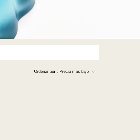
Ordenar por
: Precio más bajo
Precio más bajo
Precio más alto
Los más vendidos
A - Z
Z - A
Fecha de lanzamiento