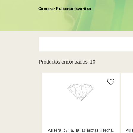
Comprar Pulseras favoritas
Productos encontrados: 10
L (3)
Blanco (5)
S (4)
Multicolor (1)
Rosa (1)
Pulsera Idyllia, Tallas mixtas, Flecha,
Puls