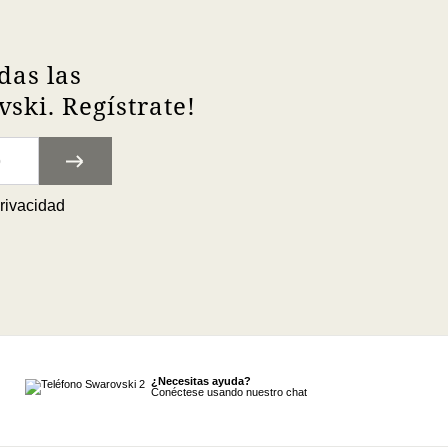
das las
ski. Regístrate!
privacidad
¿Necesitas ayuda?
Conéctese usando nuestro chat