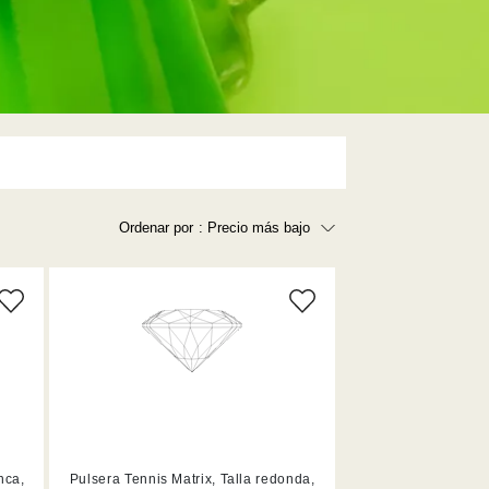
Ordenar por
: Precio más bajo
Precio más bajo
Precio más alto
Los más vendidos
A - Z
Z - A
Fecha de lanzamiento
Mejor descuento
nca,
Pulsera Tennis Matrix, Talla redonda,