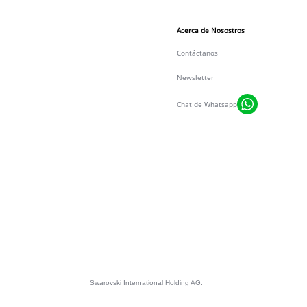
Acerca de Nosostros
Contáctanos
Newsletter
Chat de Whatsapp
Swarovski International Holding AG.