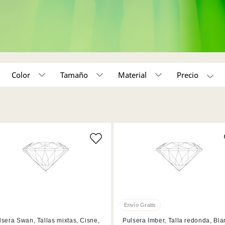
Color
Tamaño
Material
Acabado en tono oro rosa (3)
Tamaño único (3)
Acabado en tono oro (2)
Acabado en rodio (2)
lsera Swan, Tallas mixtas, Cisne,
Pulsera Imber, Talla redonda, Bla