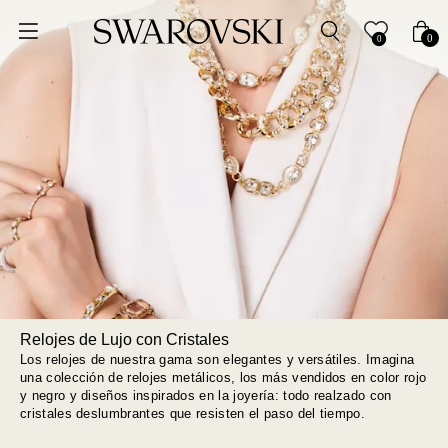
Ordenar por
0
0
Precio más bajo
Precio más alto
Los más vendidos
A - Z
Z - A
Relojes de Lujo con Cristales
Fecha de lanzamiento
Los relojes de nuestra gama son elegantes y versátiles. Imagina
una colección de relojes metálicos, los más vendidos en color rojo
y negro y diseños inspirados en la joyería: todo realzado con
Mejor descuento
cristales deslumbrantes que resisten el paso del tiempo.