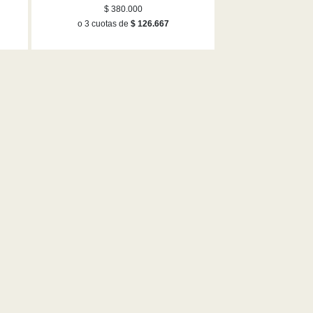
en tono oro rosa
$ 380.000
o 3 cuotas de
$ 126.667