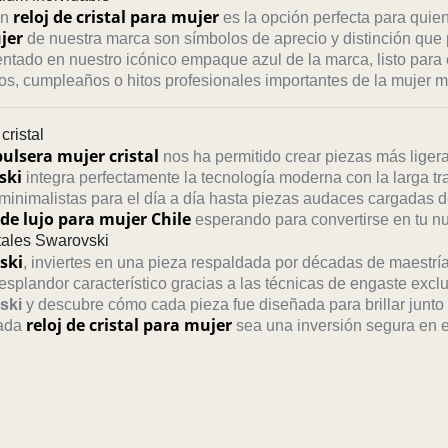
reloj de cristal para mujer
un
es la opción perfecta para quie
jer
de nuestra marca son símbolos de aprecio y distinción que 
ntado en nuestro icónico empaque azul de la marca, listo para
rios, cumpleaños o hitos profesionales importantes de la mujer 
cristal
pulsera mujer cristal
nos ha permitido crear piezas más ligera
ski
integra perfectamente la tecnología moderna con la larga trad
inimalistas para el día a día hasta piezas audaces cargadas d
 de lujo para mujer Chile
esperando para convertirse en tu nu
stales Swarovski
ski
, inviertes en una pieza respaldada por décadas de maestría
splandor característico gracias a las técnicas de engaste exclu
ski
y descubre cómo cada pieza fue diseñada para brillar junto
reloj de cristal para mujer
cada
sea una inversión segura en es