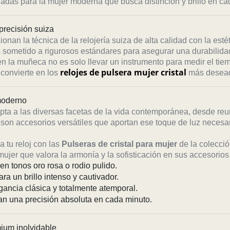
ñadas para la mujer moderna que busca distinción y brillo en c
 precisión suiza
ionan la técnica de la relojería suiza de alta calidad con la esté
 sometido a rigurosos estándares para asegurar una durabilidad
n la muñeca no es solo llevar un instrumento para medir el tie
relojes de pulsera mujer cristal
 convierte en los
más deseado
 moderno
ta a las diversas facetas de la vida contemporánea, desde re
son accesorios versátiles que aportan ese toque de luz necesar
 tu reloj con las
Pulseras de cristal para mujer
de la colecció
ujer que valora la armonía y la sofisticación en sus accesorio
n tonos oro rosa o rodio pulido.
ra un brillo intenso y cautivador.
gancia clásica y totalmente atemporal.
an una precisión absoluta en cada minuto.
mium inolvidable