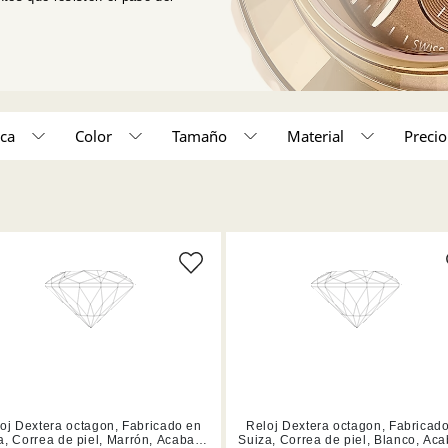
ca
Color
Tamaño
Material
o único (6)
Acabado en tono oro rosa (6)
Marrón (1)
Rosa (2)
oj Dextera octagon, Fabricado en
Reloj Dextera octagon, Fabricad
a, Correa de piel, Marrón, Acabado
Suiza, Correa de piel, Blanco, Ac