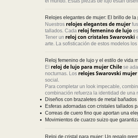
el mundo. Estas piezas de lujo están dise
Relojes elegantes de mujer: El brillo de la
relojes elegantes de mujer
Nuestros
fus
reloj femenino de lujo
tallados. Cada
es
reloj con cristales Swarovski
Tener un
e
arte. La sofisticación de estos modelos los
Reloj femenino de lujo y el estilo de vida
reloj de lujo para mujer Chile
El
se adap
relojes Swarovski mujer
nocturnas. Los
social.
Para completar un look impecable, combina
combinación refuerza la identidad de una m
Diseños con brazaletes de metal bañados e
Esferas adornadas con cristales tallados pa
Correas de cuero fino que aportan una ele
Movimientos de cuarzo suizo que garantiz
Reloj de cristal para mujer: Un regalo pre