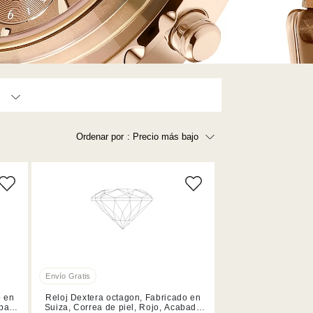
Ordenar por
: Precio más bajo
Precio más bajo
Precio más alto
Los más vendidos
A - Z
Z - A
Fecha de lanzamiento
Mejor descuento
o en
Reloj Dextera octagon, Fabricado en
abado
Suiza, Correa de piel, Rojo, Acabado