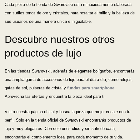
Cada pieza de la tienda de Swarovski está minuciosamente elaborada
Ordenar por
con sutiles tonos de oro y cristales, para resaltar el brillo y la belleza de
sus usuarios de una manera única e inigualable.
Precio más bajo
Descubre nuestros otros
Precio más alto
productos de lujo
Los más vendidos
En las tiendas Swarovski, además de elegantes bolígrafos, encontrarás
una amplia gama de accesorios de lujo para el día a día, como relojes,
A - Z
gafas de sol, pulseras de cristal y
fundas para smartphone
.
Aprovecha las ofertas y encuentra la pieza ideal para ti.
Z - A
Visita nuestra página oficial y busca la pieza que mejor encaje con tu
Fecha de lanzamiento
perfil. Solo en la tienda oficial de Swarovski encontrarás productos de
lujo y muy elegantes. Con solo unos clics y sin salir de casa,
Mejor descuento
encontrarás el complemento ideal para cada momento de tu vida.