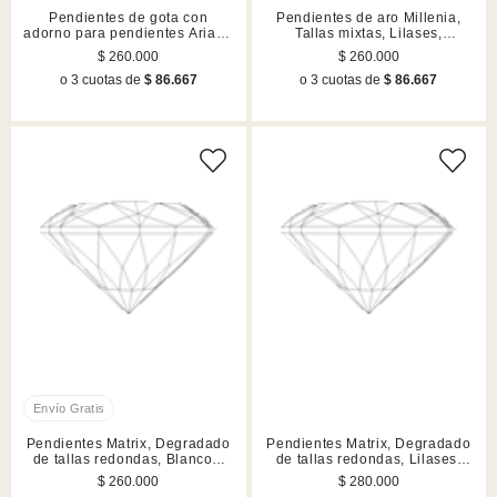
Pendientes de gota con
Pendientes de aro Millenia,
adorno para pendientes Ariana
Tallas mixtas, Lilases,
Grande x Swarovski, Tallas
Acabado en tono oro
$ 260.000
$ 260.000
mixtas, Libélula, flor, Lilas,
o 3 cuotas de
$ 86.667
o 3 cuotas de
$ 86.667
Acabado en rodio
Pendientes Matrix, Degradado
Pendientes Matrix, Degradado
de tallas redondas, Blancos,
de tallas redondas, Lilases,
Acabado en rodio
Acabado en rutenio
$ 260.000
$ 280.000