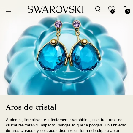
Ordenar por
0
0
Precio más bajo
Precio más alto
Los más vendidos
A - Z
Z - A
Fecha de lanzamiento
Aros de cristal
Audaces, llamativos e infinitamente versátiles, nuestros aros de
Mejor descuento
cristal realzarán tu aspecto, pongas lo que te pongas. Un universo
de aros clásicos y delicados diseños en forma de clip se abren