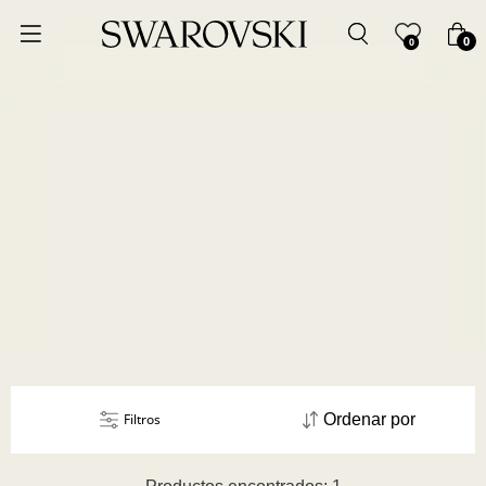
Ordenar por
0
0
Precio más bajo
Precio más alto
Los más vendidos
A - Z
Z - A
Fecha de lanzamiento
Filtros
Ordenar por
Mejor descuento