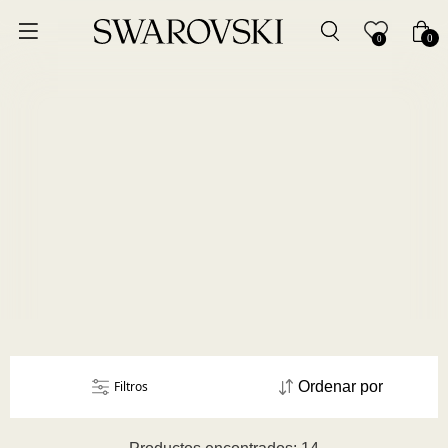
Ordenar por
0
0
Precio más bajo
Precio más alto
Los más vendidos
A - Z
Z - A
Fecha de lanzamiento
Filtros
Ordenar por
Mejor descuento