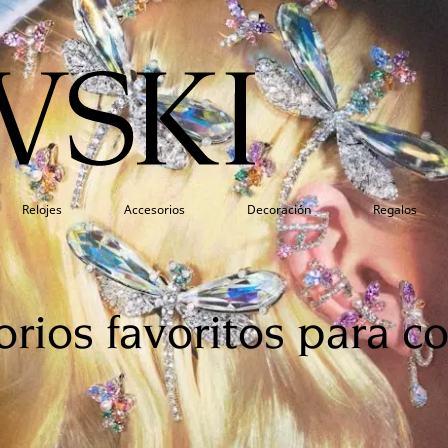
Relojes
Accesorios
Decoración
Regalos
orios favoritos para 