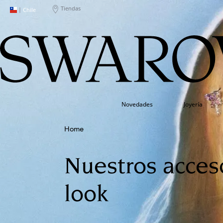
Tiendas
|
Chile
Novedades
Joyería
Nuestros acces
look