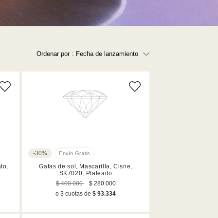
Ordenar por
: Fecha de lanzamiento
Precio más bajo
Precio más alto
Los más vendidos
A - Z
Z - A
Fecha de lanzamiento
-30%
Mejor descuento
to,
Gafas de sol, Mascarilla, Cisne,
SK7020, Plateado
$ 400.000
$ 280.000
o 3 cuotas de
$ 93.334