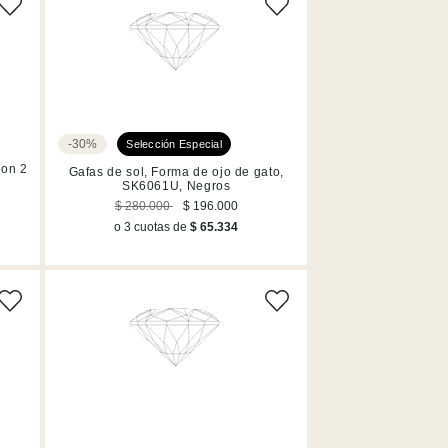
-30%
-on 2
Gafas de sol, Forma de ojo de gato,
SK6061U, Negros
$ 280.000
$ 196.000
o 3 cuotas de
$ 65.334