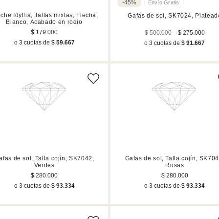
-45%
che Idyllia, Tallas mixtas, Flecha,
Gafas de sol, SK7024, Platead
Blanco, Acabado en rodio
$ 179.000
$ 500.000
$ 275.000
o 3 cuotas de
$ 59.667
o 3 cuotas de
$ 91.667
afas de sol, Talla cojín, SK7042,
Gafas de sol, Talla cojín, SK704
Verdes
Rosas
$ 280.000
$ 280.000
o 3 cuotas de
$ 93.334
o 3 cuotas de
$ 93.334