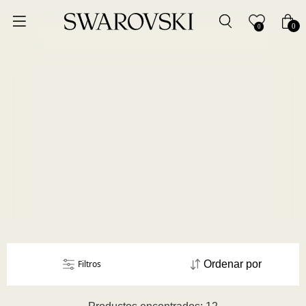
Ordenar por
0
0
Precio más bajo
Precio más alto
Los más vendidos
A - Z
Z - A
Fecha de lanzamiento
Filtros
Ordenar por
Mejor descuento