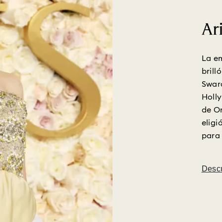
Ar
La e
brill
Swaro
Holly
de Or
eligi
para 
Desc