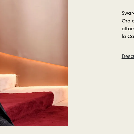
Swaro
Oro 
alfom
la Ca
Desc