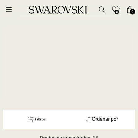
Ordenar por
0
0
Precio más bajo
Precio más alto
Los más vendidos
A - Z
Z - A
Fecha de lanzamiento
Filtros
Ordenar por
Mejor descuento