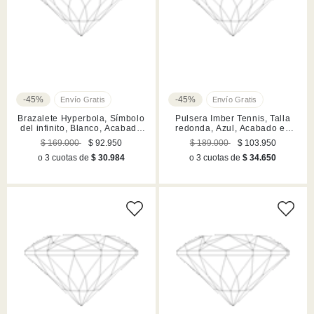
-45%
-45%
Brazalete Hyperbola, Símbolo
Pulsera Imber Tennis, Talla
del infinito, Blanco, Acabado
redonda, Azul, Acabado en
en tono oro rosa
tono oro
$ 169.000
$ 92.950
$ 189.000
$ 103.950
o 3 cuotas de
$ 30.984
o 3 cuotas de
$ 34.650