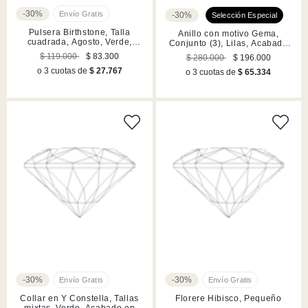
-30%
-30%
Pulsera Birthstone, Talla
Anillo con motivo Gema,
cuadrada, Agosto, Verde,
Conjunto (3), Lilas, Acabado
Acabado en rodio
en tono oro
$ 119.000
$ 83.300
$ 280.000
$ 196.000
o 3 cuotas de
$ 27.767
o 3 cuotas de
$ 65.334
-30%
-30%
Collar en Y Constella, Tallas
Florere Hibisco, Pequeño
mixtas, Verde, Acabado en