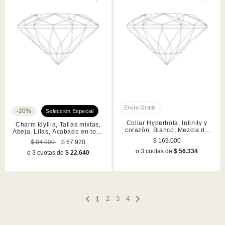
-20%
Collar Hyperbola, Infinity y
Charm Idyllia, Tallas mixtas,
corazón, Blanco, Mezcla de
Abeja, Lilas, Acabado en tono
acabados
oro
$ 169.000
$ 84.900
$ 67.920
o 3 cuotas de
$ 56.334
o 3 cuotas de
$ 22.640
1
2
3
4