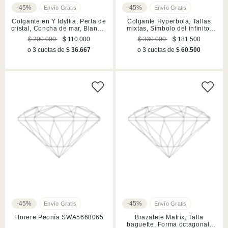
-45%
-45%
Colgante en Y Idyllia, Perla de
Colgante Hyperbola, Tallas
cristal, Concha de mar, Blanco,
mixtas, Símbolo del infinito,
Acabado en tono oro
Blanco, Baño de rodio
$ 200.000
$ 110.000
$ 330.000
$ 181.500
o 3 cuotas de
$ 36.667
o 3 cuotas de
$ 60.500
-45%
-45%
Florere Peonía SWA5668065
Brazalete Matrix, Talla
baguette, Forma octagonal,