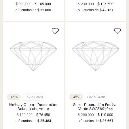
Verde, Acabado en rodio
$ 300.000
$ 165.000
$ 230.000
$ 126.500
o 3 cuotas de
$ 55.000
o 3 cuotas de
$ 42.167
-45%
-45%
Holiday Cheers Decoración
Gema Decoración Festiva,
Bola dulcis, Verde
Verde SWA5691044
$ 139.000
$ 76.450
$ 200.000
$ 110.000
o 3 cuotas de
$ 25.484
o 3 cuotas de
$ 36.667