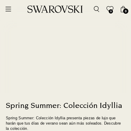
Ordenar por
0
0
Precio más bajo
Precio más alto
Los más vendidos
A - Z
Z - A
Fecha de lanzamiento
Spring Summer: Colección Idyllia
Spring Summer: Colección Idyllia presenta piezas de lujo que
Mejor descuento
harán que tus días de verano sean aún más soleados. Descubre
la colección.