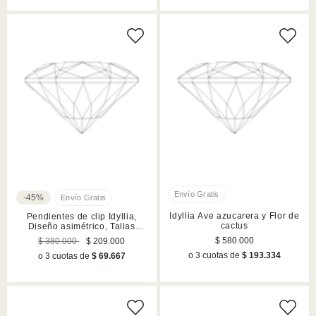
-45%
Idyllia Ave azucarera y Flor de
Pendientes de clip Idyllia,
cactus
Diseño asimétrico, Tallas
mixtas, Pavé, Flor, Lilases,
$ 580.000
$ 380.000
$ 209.000
Acabado en tono oro
o 3 cuotas de
$ 193.334
o 3 cuotas de
$ 69.667