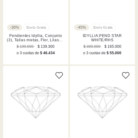
-30%
-45%
Pendientes Idyllia, Conjunto
IDYLLIA:PEND STAR
(3), Tallas mixtas, Flor, Lilases,
WHITE/RHS
Acabado en tono oro
$ 199.000
$ 139.300
$ 300.000
$ 165.000
o 3 cuotas de
$ 46.434
o 3 cuotas de
$ 55.000