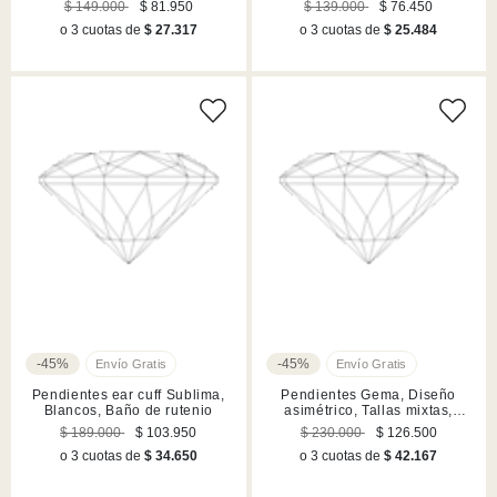
$ 149.000
$ 81.950
$ 139.000
$ 76.450
o 3 cuotas de
$ 27.317
o 3 cuotas de
$ 25.484
-45%
-45%
Pendientes ear cuff Sublima,
Pendientes Gema, Diseño
Blancos, Baño de rutenio
asimétrico, Tallas mixtas,
Largos, Lilases, Acabado en
$ 189.000
$ 103.950
$ 230.000
$ 126.500
tono oro
o 3 cuotas de
$ 34.650
o 3 cuotas de
$ 42.167