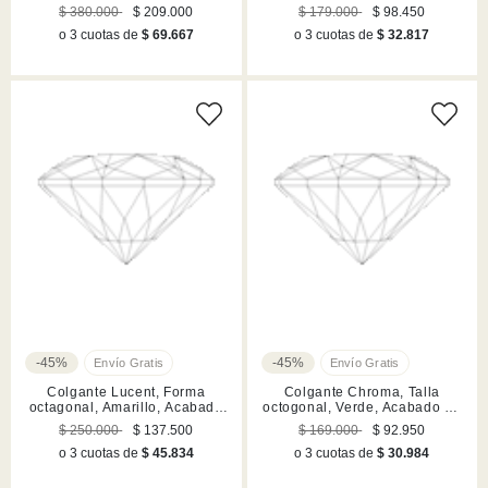
mixtas, Pavé, Flor, Lilases,
Blanco, Acabado en tono oro
$ 380.000
$ 209.000
$ 179.000
$ 98.450
Acabado en tono oro
o 3 cuotas de
$ 69.667
o 3 cuotas de
$ 32.817
-45%
-45%
Colgante Lucent, Forma
Colgante Chroma, Talla
octagonal, Amarillo, Acabado
octogonal, Verde, Acabado en
en tono oro
tono oro
$ 250.000
$ 137.500
$ 169.000
$ 92.950
o 3 cuotas de
$ 45.834
o 3 cuotas de
$ 30.984