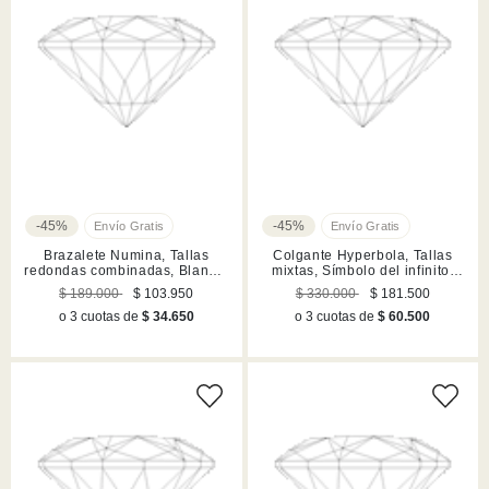
-45%
-45%
Brazalete Numina, Tallas
Colgante Hyperbola, Tallas
redondas combinadas, Blanco,
mixtas, Símbolo del infinito,
Acabado en tono oro
Blanco, Baño de rodio
$ 189.000
$ 103.950
$ 330.000
$ 181.500
o 3 cuotas de
$ 34.650
o 3 cuotas de
$ 60.500