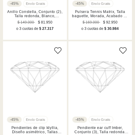
-45%
-45%
Anillo Constella, Conjunto (2),
Pulsera Tennis Matrix, Talla
Talla redonda, Blanco,
baguette, Morada, Acabado en
Acabado en rodio
rodio
$ 149.000
$ 81.950
$ 169.000
$ 92.950
o 3 cuotas de
$ 27.317
o 3 cuotas de
$ 30.984
-45%
-45%
Pendientes de clip Idyllia,
Pendiente ear cuff Imber,
Diseño asimétrico, Tallas
Conjunto (3), Talla redonda,