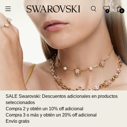
Ordenar por
0
0
Precio más bajo
Precio más alto
Los más vendidos
A - Z
Z - A
SALE Swarovski: Descuentos adicionales en productos
Fecha de lanzamiento
seleccionados
Compra 2 y obtén un 10% off adicional
Compra 3 o más y obtén un 20% off adicional
Mejor descuento
Envío gratis