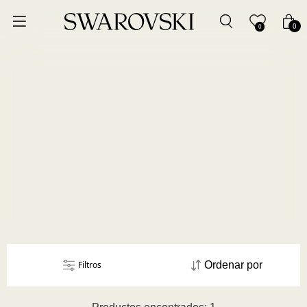
Ordenar por
0
0
Precio más bajo
Precio más alto
Los más vendidos
A - Z
Z - A
Fecha de lanzamiento
Filtros
Ordenar por
Mejor descuento