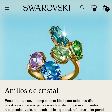
Ordenar por
0
0
Precio más bajo
Precio más alto
Los más vendidos
A - Z
Z - A
Anillos de cristal
Fecha de lanzamiento
Encuentra tu nuevo complemento ideal para todos los días en
Mejor descuento
nuestra cautivadora gama de anillos: de compromiso, bandas
atemporales y piezas combinables que realzarán cualquier prenda,