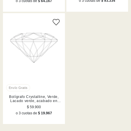
o 3 cuotas de
$ 93.334
o 3 cuotas de
$ 64.167
Bolígrafo Crystalline, Verde,
Lacado verde, acabado en
tono cromado
$ 59.900
o 3 cuotas de
$ 19.967