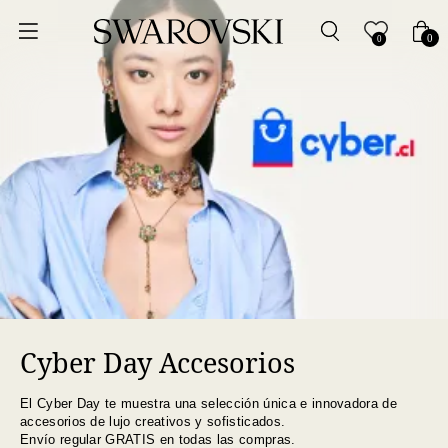
Ordenar por
0
0
Precio más bajo
Precio más alto
Los más vendidos
A - Z
Z - A
Cyber Day Accesorios
Fecha de lanzamiento
El Cyber Day te muestra una selección única e innovadora de
Mejor descuento
accesorios de lujo creativos y sofisticados.
Envío regular GRATIS en todas las compras.