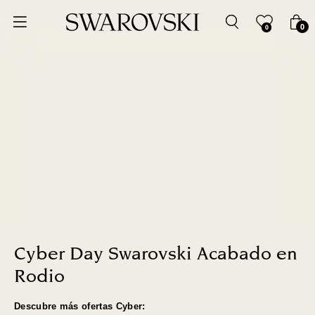
Ordenar por
0
0
Precio más bajo
Precio más alto
Los más vendidos
A - Z
Z - A
Fecha de lanzamiento
Cyber Day Swarovski Acabado en
Rodio
Mejor descuento
Descubre más ofertas Cyber: