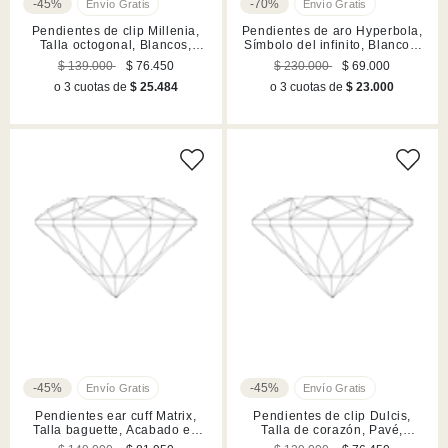
-45%
-70%
Pendientes de clip Millenia,
Pendientes de aro Hyperbola,
Talla octogonal, Blancos,
Símbolo del infinito, Blancos,
Acabado en rodio
Acabado en rodio
$ 139.000
$ 76.450
$ 230.000
$ 69.000
o 3 cuotas de
$ 25.484
o 3 cuotas de
$ 23.000
-45%
-45%
Pendientes ear cuff Matrix,
Pendientes de clip Dulcis,
Talla baguette, Acabado en
Talla de corazón, Pavé,
rodio
Corazón, Azules, Acabado en