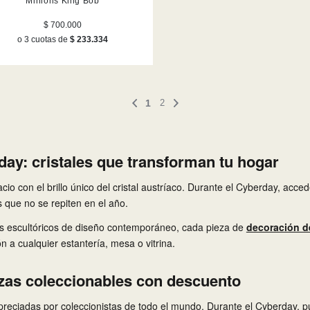
Minions King Bob
$ 700.000
o 3 cuotas de
$ 233.334
1
2
ay: cristales que transforman tu hogar
io con el brillo único del cristal austríaco. Durante el Cyberday, acced
 que no se repiten en el año.
tos escultóricos de diseño contemporáneo, cada pieza de
decoración de
ón a cualquier estantería, mesa o vitrina.
iezas coleccionables con descuento
preciadas por coleccionistas de todo el mundo. Durante el Cyberday, 