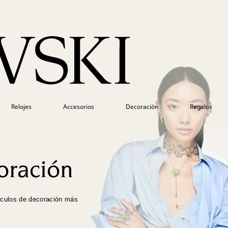
Relojes
Accesorios
Decoración
Regalos
oración
ículos de decoración más