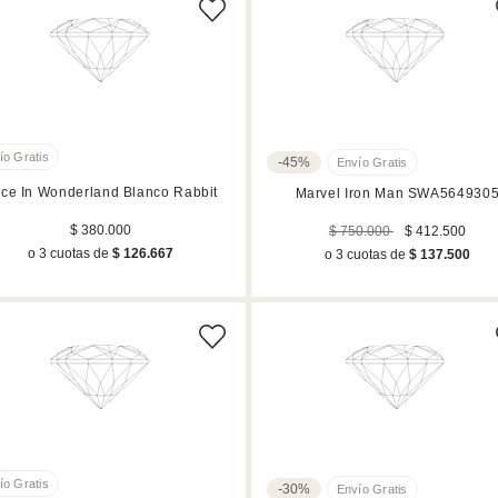
-45%
ice In Wonderland Blanco Rabbit
Marvel Iron Man SWA564930
$ 380.000
$ 750.000
$ 412.500
o 3 cuotas de
$ 126.667
o 3 cuotas de
$ 137.500
-30%