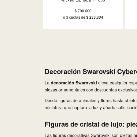
Wicked Elphaba Thropp
$ 700.000
o 3 cuotas de
$ 233.334
Decoración Swarovski Cyberd
La
decoración Swarovski
eleva cualquier espac
piezas ornamentales con descuentos exclusivos
Desde figuras de animales y flores hasta obje
miniatura que captura la luz y añade sofisticaci
Figuras de cristal de lujo: p
Las figuras decorativas Swarovski son piezas a