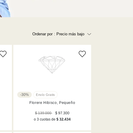
Ordenar por
: Precio más bajo
Precio más bajo
Precio más alto
Los más vendidos
A - Z
Z - A
Fecha de lanzamiento
-30%
Mejor descuento
Florere Hibisco, Pequeño
$ 139.000
$ 97.300
o 3 cuotas de
$ 32.434