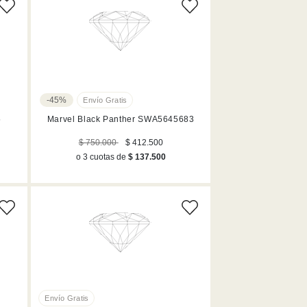
-45%
5
Marvel Black Panther SWA5645683
$ 750.000
$ 412.500
o 3 cuotas de
$ 137.500