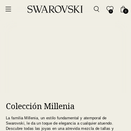
Ordenar por
0
0
Precio más bajo
Precio más alto
Los más vendidos
A - Z
Z - A
Colección Millenia
Fecha de lanzamiento
La familia Millenia, un estilo fundamental y atemporal de
Mejor descuento
Swarovski, le da un toque de elegancia a cualquier atuendo.
Descubre todas las joyas en una atrevida mezcla de tallas y