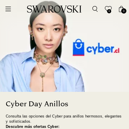
Ordenar por
0
0
Precio más bajo
Precio más alto
Los más vendidos
A - Z
Z - A
Fecha de lanzamiento
Cyber Day Anillos
Consulta las opciones del Cyber para anillos hermosos, elegantes
Mejor descuento
y sofisticados.
Descubre más ofertas Cyber: