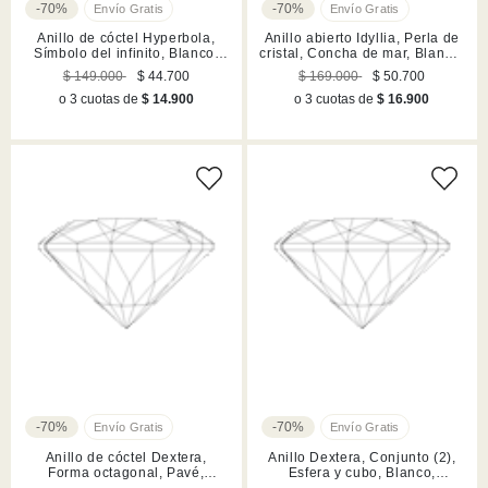
-70%
-70%
Anillo de cóctel Hyperbola,
Anillo abierto Idyllia, Perla de
Símbolo del infinito, Blanco,
cristal, Concha de mar, Blanco,
Acabado en rodio
Acabado en tono oro
$ 149.000
$ 44.700
$ 169.000
$ 50.700
o 3 cuotas de
$ 14.900
o 3 cuotas de
$ 16.900
-70%
-70%
Anillo de cóctel Dextera,
Anillo Dextera, Conjunto (2),
Forma octagonal, Pavé,
Esfera y cubo, Blanco,
Blanco, Acabado en rodio
Acabado en rodio