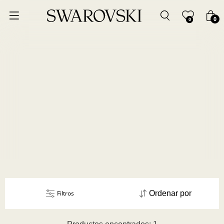
Ordenar por
0
0
Precio más bajo
Precio más alto
Los más vendidos
A - Z
Z - A
Fecha de lanzamiento
Filtros
Ordenar por
Mejor descuento