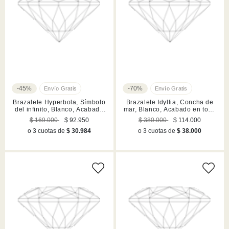
-45%
-70%
Brazalete Hyperbola, Símbolo
Brazalete Idyllia, Concha de
del infinito, Blanco, Acabado
mar, Blanco, Acabado en tono
en tono oro rosa
oro
$ 169.000
$ 92.950
$ 380.000
$ 114.000
o 3 cuotas de
$ 30.984
o 3 cuotas de
$ 38.000