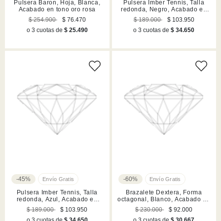
Pulsera Baron, Hoja, Blanca,
Pulsera Imber Tennis, Talla
Acabado en tono oro rosa
redonda, Negro, Acabado en
rutenio
$ 254.900
$ 76.470
$ 189.000
$ 103.950
o 3 cuotas de
$ 25.490
o 3 cuotas de
$ 34.650
-45%
-60%
Pulsera Imber Tennis, Talla
Brazalete Dextera, Forma
redonda, Azul, Acabado en
octagonal, Blanco, Acabado en
tono oro
rodio
$ 189.000
$ 103.950
$ 230.000
$ 92.000
o 3 cuotas de
$ 34.650
o 3 cuotas de
$ 30.667