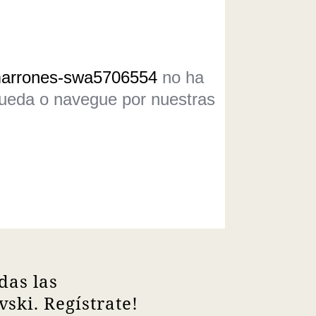
marrones-swa5706554
no ha
queda o navegue por nuestras
das las
ski. Regístrate!