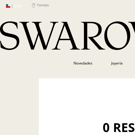
Tiendas
|
Chile
Novedades
Joyería
0 RE