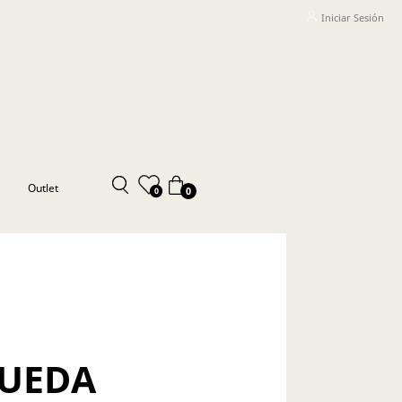
Iniciar Sesión
Outlet
0
0
QUEDA