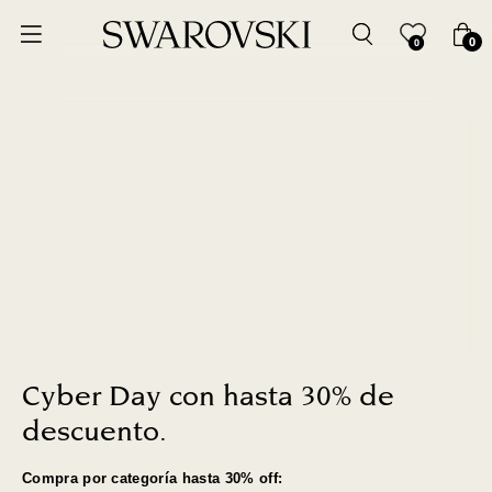
Ordenar por
0
0
Precio más bajo
Precio más alto
Los más vendidos
A - Z
Z - A
Fecha de lanzamiento
Cyber Day con hasta 30% de
descuento.
Mejor descuento
Compra por categoría hasta 30% off: