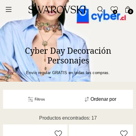
Ordenar por
0
0
Precio más bajo
Precio más alto
Cyber Day Decoración
Personajes
Los más vendidos
Envío regular GRATIS en todas las compras.
A - Z
Z - A
Filtros
Ordenar por
Fecha de lanzamiento
Productos encontrados: 17
Mejor descuento