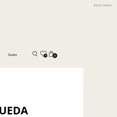
Iniciar Sesión
Outlet
0
0
QUEDA